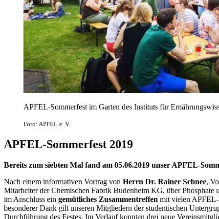
APFEL-Sommerfest im Garten des Instituts für Ernährungswis
Foto: APFEL e. V.
APFEL-Sommerfest 2019
Bereits zum siebten Mal fand am 05.06.2019 unser APFEL-Sommer
Nach einem informativen Vortrag von
Herrn Dr. Rainer Schnee
, V
Mitarbeiter der Chemischen Fabrik Budenheim KG, über Phosphate u
im Anschluss ein
gemütliches Zusammentreffen
mit vielen APFEL-Mi
besonderer Dank gilt unseren Mitgliedern der studentischen Untergr
Durchführung des Festes. Im Verlauf konnten drei neue Vereinsmitg