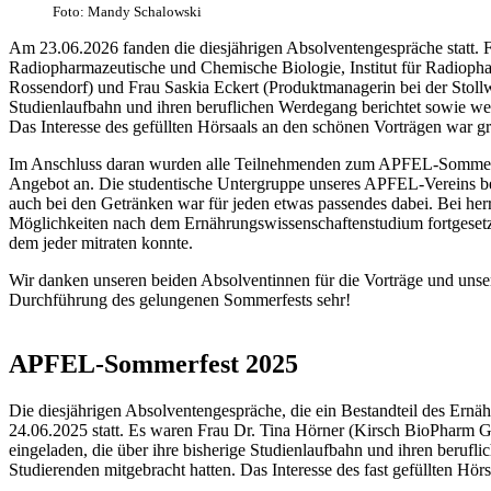
Foto: Mandy Schalowski
Am 23.06.2026 fanden die diesjährigen Absolventengespräche statt. F
Radiopharmazeutische und Chemische Biologie, Institut für Radiop
Rossendorf) und Frau Saskia Eckert (Produktmanagerin bei der Stoll
Studienlaufbahn und ihren beruflichen Werdegang berichtet sowie wer
Das Interesse des gefüllten Hörsaals an den schönen Vorträgen war g
Im Anschluss daran wurden alle Teilnehmenden zum APFEL-Sommerfes
Angebot an. Die studentische Untergruppe unseres APFEL-Vereins ber
auch bei den Getränken war für jeden etwas passendes dabei. Bei he
Möglichkeiten nach dem Ernährungswissenschaftenstudium fortgesetz
dem jeder mitraten konnte.
Wir danken unseren beiden Absolventinnen für die Vorträge und unser
Durchführung des gelungenen Sommerfests sehr!
APFEL-Sommerfest 2025
Die diesjährigen Absolventengespräche, die ein Bestandteil des Ernä
24.06.2025 statt. Es waren Frau Dr. Tina Hörner (Kirsch BioPha
eingeladen, die über ihre bisherige Studienlaufbahn und ihren berufl
Studierenden mitgebracht hatten. Das Interesse des fast gefüllten Hö